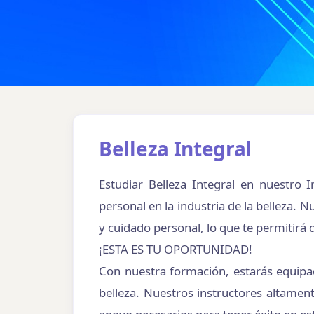
INSTITUTO INTERNACIONAL · CARRERA PROFESIONA
Belleza Integral
Belleza Integral
Estudiar Belleza Integral en nuestro 
Presencial
12 meses
MATUTINO | INTENSIV
personal en la industria de la belleza. 
y cuidado personal, lo que te permitirá 
¡ESTA ES TU OPORTUNIDAD!
Con nuestra formación, estarás equipad
belleza. Nuestros instructores altamen